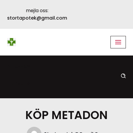
mejla oss:
Skip
stortapotek@gmail.com
to
content
language
translate
KÖP METADON