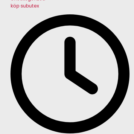
köp subutex