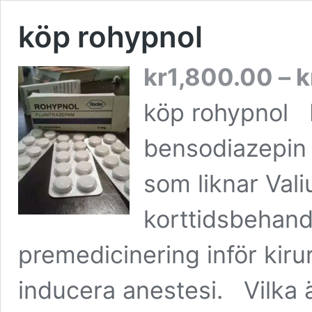
köp rohypnol
kr
1,800.00
–
k
köp rohypnol 
bensodiazepin
som liknar Val
korttidsbehand
premedicinering inför kiru
inducera anestesi. Vilka