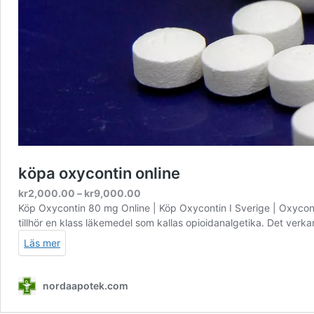
köpa oxycontin online
Prisintervall:
kr
2,000.00
–
kr
9,000.00
kr2,000.00
Köp Oxycontin 80 mg Online | Köp Oxycontin I Sverige | Oxycont
till
tillhör en klass läkemedel som kallas opioidanalgetika. Det ver
kr9,000.00
Läs mer
nordaapotek.com