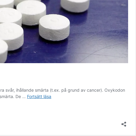
a svår, ihållande smärta (t.ex. på grund av cancer). Oxykodon
köpa
å smärta. De …
Fortsätt läsa
oxycontin
online