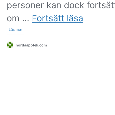
personer kan dock fortsätt
Köp
om …
Fortsätt läsa
Subutex
8mg
Läs mer
I
Sverige
nordaapotek.com