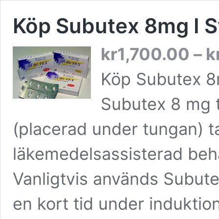
Köp Subutex 8mg I S
kr
1,700.00
–
k
Köp Subutex 8
Subutex 8 mg t
(placerad under tungan) 
läkemedelsassisterad beh
Vanligtvis används Subute
en kort tid under indukti