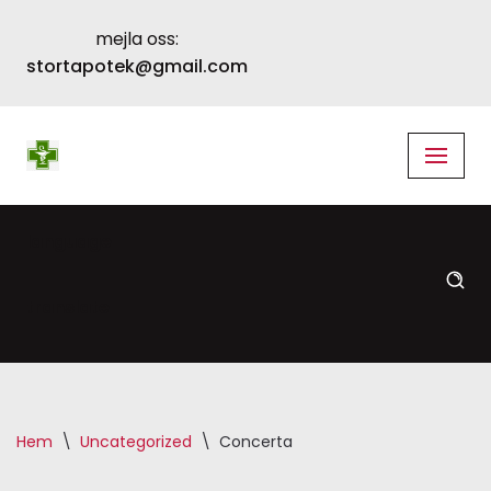
mejla oss:
Skip
stortapotek@gmail.com
to
content
language
translate
Hem
\
Uncategorized
\
Concerta