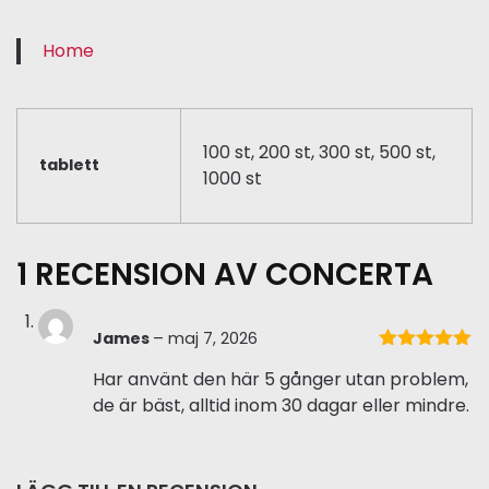
Home
100 st, 200 st, 300 st, 500 st,
tablett
1000 st
1 RECENSION AV
CONCERTA
James
–
maj 7, 2026
Betygsatt
5
Har använt den här 5 gånger utan problem,
av 5
de är bäst, alltid inom 30 dagar eller mindre.