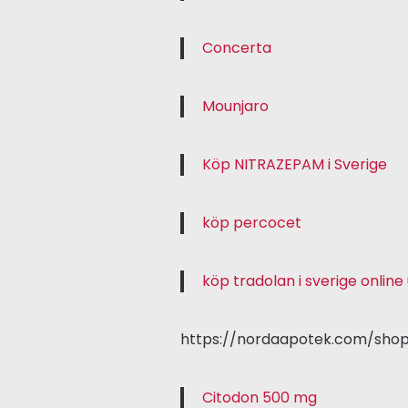
Concerta
Mounjaro
Köp NITRAZEPAM i Sverige
köp percocet
köp tradolan i sverige onlin
https://nordaapotek.com/sho
Citodon 500 mg