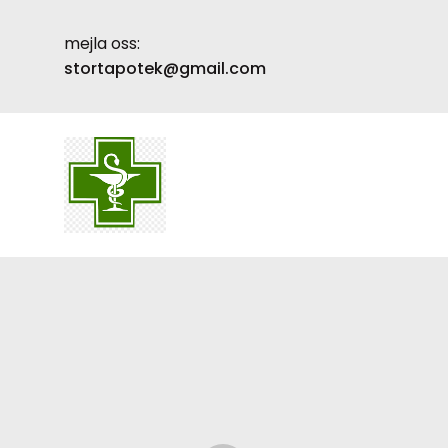
mejla oss:
Skip
stortapotek@gmail.com
to
content