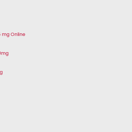
5 mg Online
50mg
mg