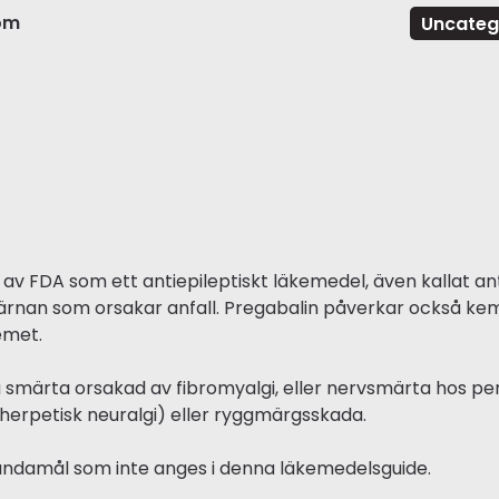
om
Uncateg
av FDA som ett antiepileptiskt läkemedel, även kallat an
ärnan som orsakar anfall. Pregabalin påverkar också kemi
emet.
a smärta orsakad av fibromyalgi, eller nervsmärta hos p
herpetisk neuralgi) eller ryggmärgsskada.
ändamål som inte anges i denna läkemedelsguide.