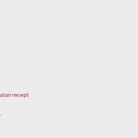
e utan recept
p