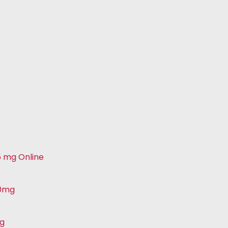
5 mg Online
50mg
mg