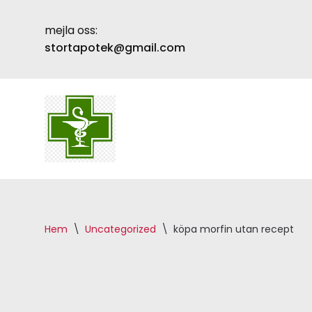
mejla oss:
Skip
stortapotek@gmail.com
to
content
Hem
\
Uncategorized
\
köpa morfin utan recept