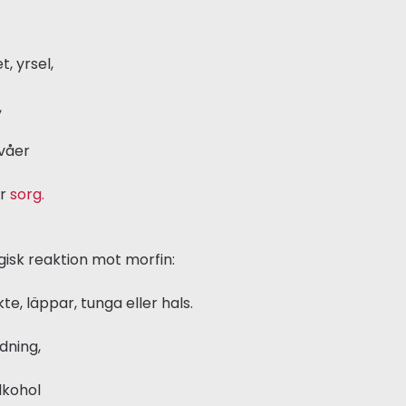
, yrsel,
,
ivåer
er
sorg.
gisk reaktion mot morfin:
te, läppar, tunga eller hals.
dning,
lkohol