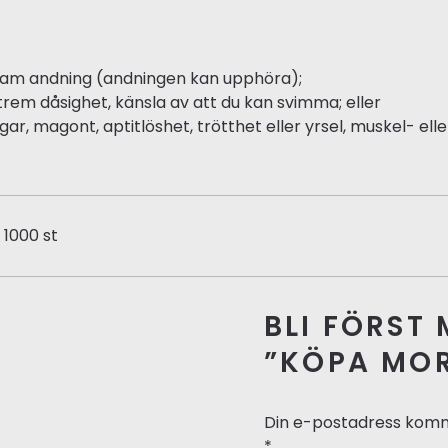
gsam andning (andningen kan upphöra);
trem dåsighet, känsla av att du kan svimma; eller
, magont, aptitlöshet, trötthet eller yrsel, muskel- eller
, 1000 st
BLI FÖRST
”KÖPA MOR
Din e-postadress komme
*