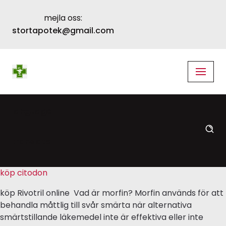
mejla oss:
Skip
stortapotek@gmail.com
to
content
language
translate
köp citodon
köp Rivotril online Vad är morfin? Morfin används för att
behandla måttlig till svår smärta när alternativa
smärtstillande läkemedel inte är effektiva eller inte