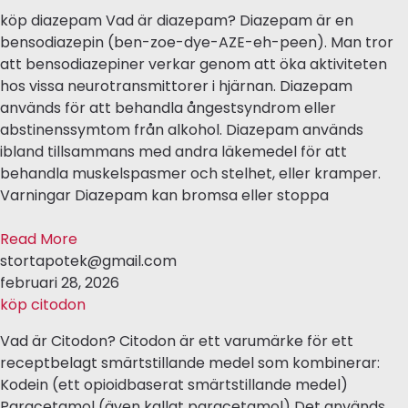
köp diazepam Vad är diazepam? Diazepam är en
bensodiazepin (ben-zoe-dye-AZE-eh-peen). Man tror
att bensodiazepiner verkar genom att öka aktiviteten
hos vissa neurotransmittorer i hjärnan. Diazepam
används för att behandla ångestsyndrom eller
abstinenssymtom från alkohol. Diazepam används
ibland tillsammans med andra läkemedel för att
behandla muskelspasmer och stelhet, eller kramper.
Varningar Diazepam kan bromsa eller stoppa
Read More
stortapotek@gmail.com
februari 28, 2026
köp citodon
Vad är Citodon? Citodon är ett varumärke för ett
receptbelagt smärtstillande medel som kombinerar:
Kodein (ett opioidbaserat smärtstillande medel)
Paracetamol (även kallat paracetamol) Det används