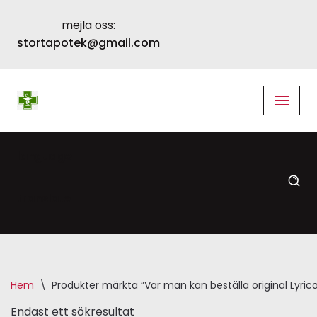
mejla oss:
Skip
stortapotek@gmail.com
to
content
language
translate
Hem
\
Produkter märkta ”Var man kan beställa original Lyric
Endast ett sökresultat