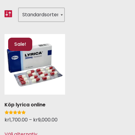
Sale!
Köp lyrica online
Betygsatt
kr
1,700.00
–
kr
9,000.00
5.00
av 5
Välj alternativ