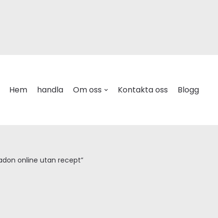
Hem
handla
Om oss
Kontakta oss
Blogg
adon online utan recept”