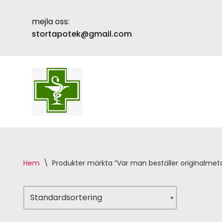
mejla oss:
Skip
stortapotek@gmail.com
to
content
Hem
\
Produkter märkta ”Var man beställer originalmet