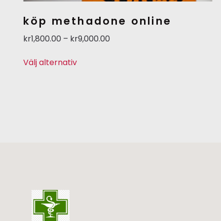
köp methadone online
kr
1,800.00
–
kr
9,000.00
Välj alternativ