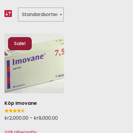
Sale!
Köp Imovane
Betygsatt
kr
2,000.00
–
kr
9,000.00
4.33
av 5
Välj alternativ