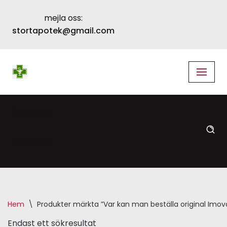
mejla oss:
Skip
stortapotek@gmail.com
to
content
language
translate
Hem
\
Produkter märkta ”Var kan man beställa original Imov
Endast ett sökresultat