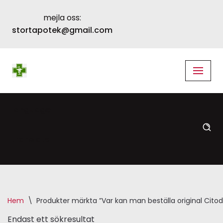
mejla oss:
Skip
stortapotek@gmail.com
to
content
language
translate
Hem
\
Produkter märkta ”Var kan man beställa original Cito
Endast ett sökresultat