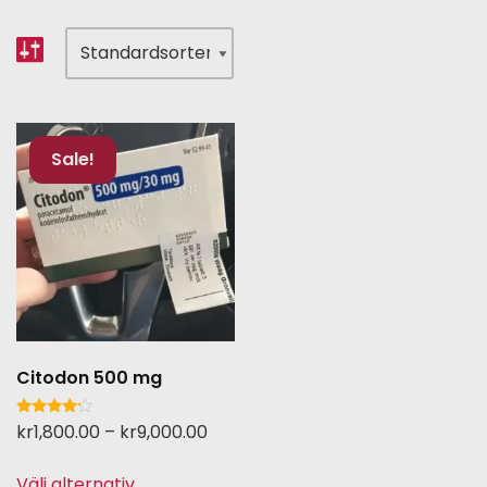
Sale!
Citodon 500 mg
Betygsatt
kr
1,800.00
–
kr
9,000.00
4.00
av 5
Välj alternativ