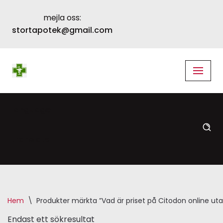
mejla oss:
Skip
stortapotek@gmail.com
to
content
language
translate
Hem
\
Produkter märkta ”Vad är priset på Citodon online ut
Endast ett sökresultat