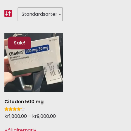
Sale!
Citodon 500 mg
Betygsatt
kr
1,800.00
–
kr
9,000.00
4.00
av 5
Välj alternativ