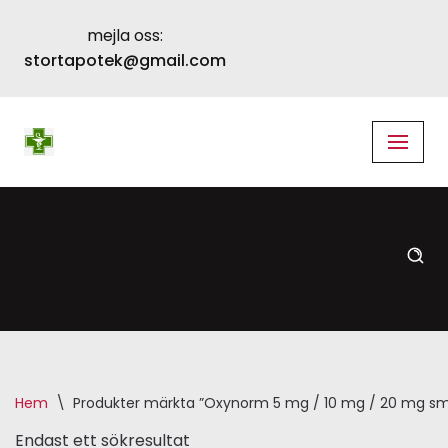
mejla oss:
Skip
stortapotek@gmail.com
to
content
language
translate
Hem
\
Produkter märkta ”Oxynorm 5 mg / 10 mg / 20 mg smärts
Endast ett sökresultat