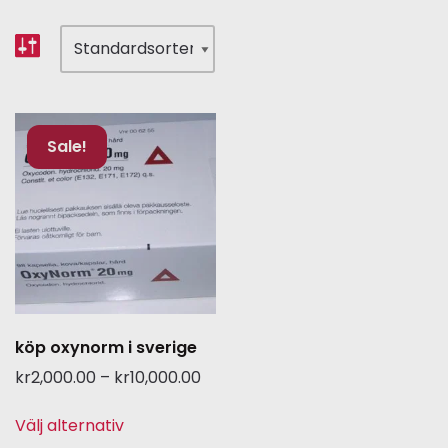
Sale!
köp oxynorm i sverige
kr
2,000.00
–
kr
10,000.00
Välj alternativ