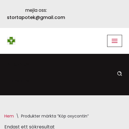
mejla oss:
Skip
stortapotek@gmail.com
to
content
language
translate
Hem
\
Produkter märkta ”Köp oxycontin”
Endast ett sökresultat