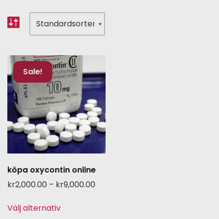
Sale!
köpa oxycontin online
kr
2,000.00
–
kr
9,000.00
Välj alternativ