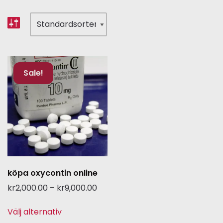
Sale!
köpa oxycontin online
kr
2,000.00
–
kr
9,000.00
Välj alternativ