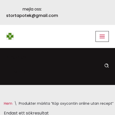
mejla oss:
Skip
stortapotek@gmail.com
to
content
language
translate
Hem
\
Produkter märkta ”Köp oxycontin online utan recept”
Endast ett sökresultat