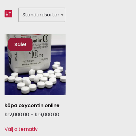
Sale!
köpa oxycontin online
kr
2,000.00
–
kr
9,000.00
Välj alternativ