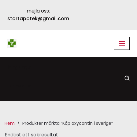
mejla oss:
Skip
stortapotek@gmail.com
to
content
language
translate
Hem
\
Produkter märkta ”Köp oxycontin i sverige”
Endast ett sökresultat