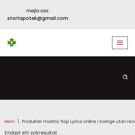
mejla oss:
Skip
stortapotek@gmail.com
to
content
language
translate
Hem
\
Produkter märkta ”köp Lyrica online i Sverige utan rec
Endast ett sökresultat