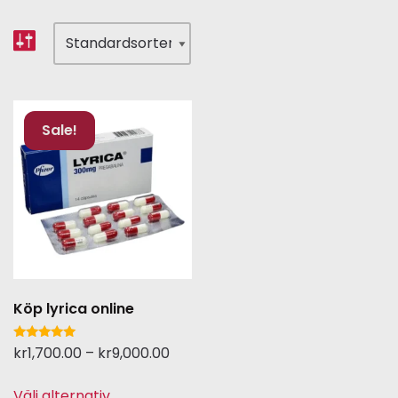
Sale!
Köp lyrica online
Betygsatt
kr
1,700.00
–
kr
9,000.00
5.00
av 5
Välj alternativ