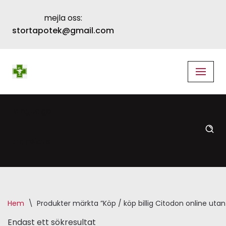
mejla oss:
Skip
stortapotek@gmail.com
to
content
language
translate
Hem
\
Produkter märkta ”Köp / köp billig Citodon online utan
Endast ett sökresultat