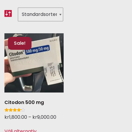
Sale!
Citodon 500 mg
Betygsatt
kr
1,800.00
–
kr
9,000.00
4.00
av 5
Välj alternativ