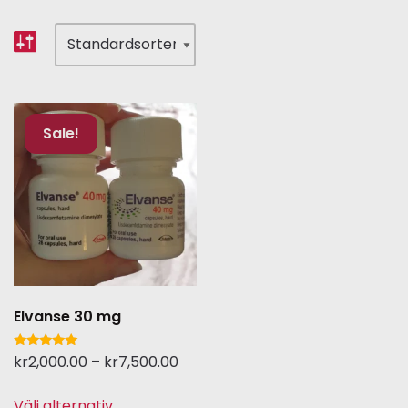
Sale!
Elvanse 30 mg
Betygsatt
kr
2,000.00
–
kr
7,500.00
5.00
av 5
Välj alternativ