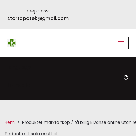
mejla oss:
Skip
stortapotek@gmail.com
to
content
language
translate
Hem
\
Produkter märkta ”Köp / få billig Elvanse online utan 
Endast ett sökresultat