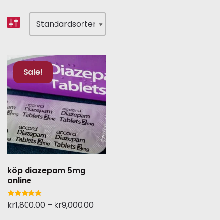
Sale!
köp diazepam 5mg
online
Betygsatt
kr
1,800.00
–
kr
9,000.00
5.00
av 5