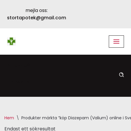
mejla oss:
Skip
stortapotek@gmail.com
to
content
language
translate
Hem
\
Produkter märkta ”köp Diazepam (Valium) online i Sv
Endast ett sökresultat