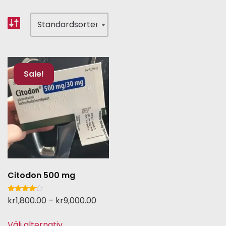
Sale!
Citodon 500 mg
Betygsatt
kr
1,800.00
–
kr
9,000.00
4.00
av 5
Välj alternativ