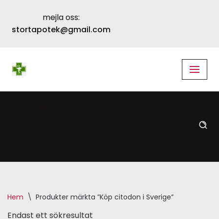
mejla oss:
Skip
stortapotek@gmail.com
to
content
language
translate
Hem
\
Produkter märkta ”Köp citodon i Sverige”
Endast ett sökresultat