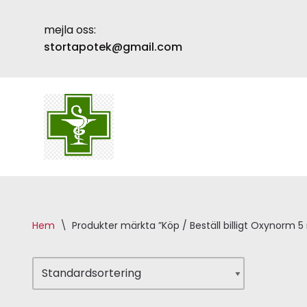
mejla oss:
Skip
stortapotek@gmail.com
to
content
Hem
\
Produkter märkta ”Köp / Beställ billigt Oxynorm 5 