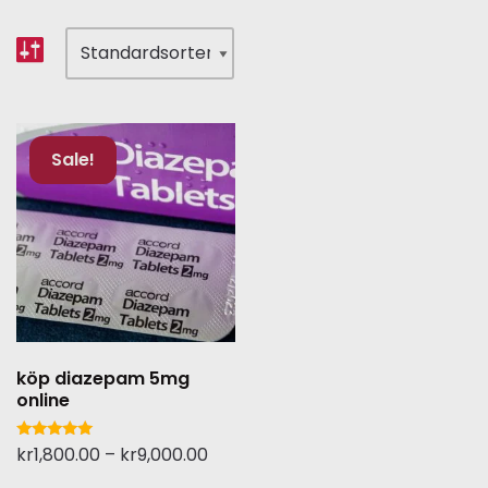
Sale!
köp diazepam 5mg
online
Betygsatt
kr
1,800.00
–
kr
9,000.00
5.00
av 5