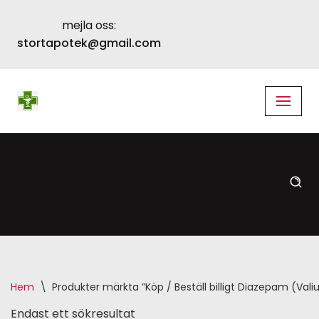
mejla oss:
Skip
stortapotek@gmail.com
to
content
language
translate
Hem
\
Produkter märkta ”Köp / Beställ billigt Diazepam (Valiu
Endast ett sökresultat