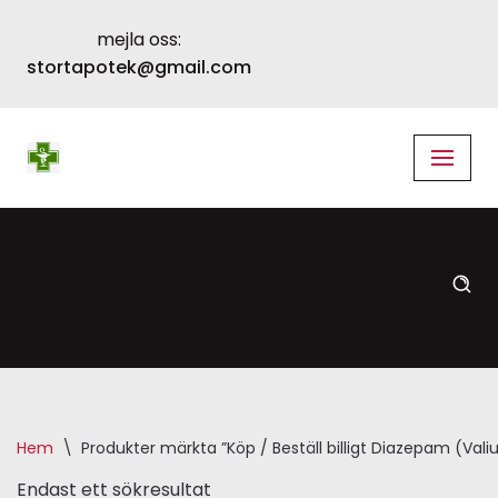
mejla oss:
Skip
stortapotek@gmail.com
to
content
language
translate
Hem
\
Produkter märkta ”Köp / Beställ billigt Diazepam (Val
Endast ett sökresultat