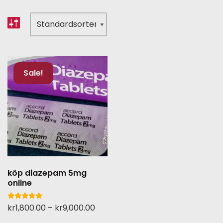
Sale!
köp diazepam 5mg
online
Betygsatt
kr
1,800.00
–
kr
9,000.00
5.00
av 5