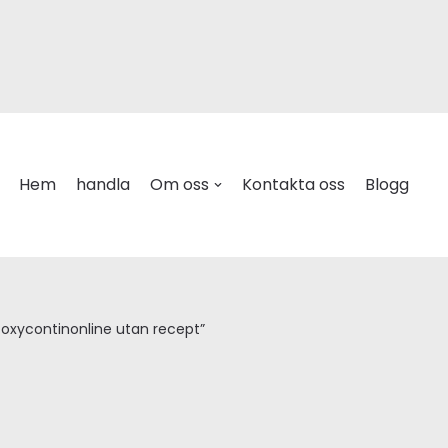
Hem
handla
Om oss
Kontakta oss
Blogg
 oxycontinonline utan recept”