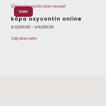
Sale!
köpa oxycontin online
kr
2,000.00
–
kr
9,000.00
Välj alternativ