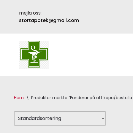
mejla oss:
Skip
stortapotek@gmail.com
to
content
Hem
\
Produkter märkta ”Funderar på att köpa/beställa