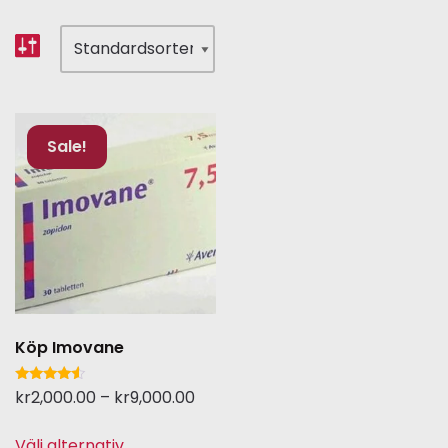
Sale!
Köp Imovane
Betygsatt
kr
2,000.00
–
kr
9,000.00
4.33
av 5
Välj alternativ