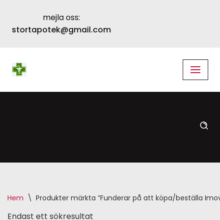
mejla oss:
Skip
stortapotek@gmail.com
to
content
language
translate
Hem
\
Produkter märkta ”Funderar på att köpa/beställa Imo
Endast ett sökresultat