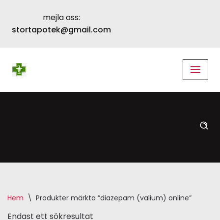
mejla oss:
Skip
stortapotek@gmail.com
to
content
language
translate
Hem
\
Produkter märkta ”diazepam (valium) online”
Endast ett sökresultat