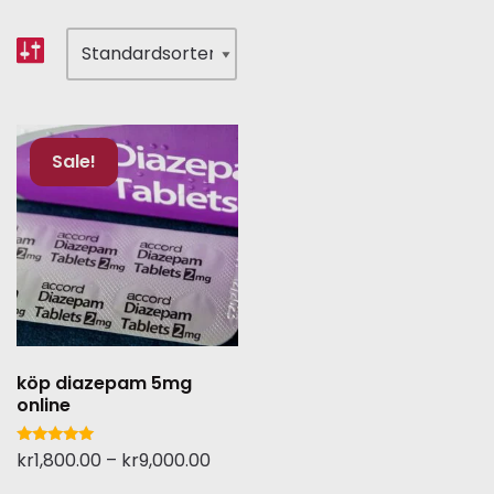
Sale!
köp diazepam 5mg
online
Betygsatt
kr
1,800.00
–
kr
9,000.00
5.00
av 5