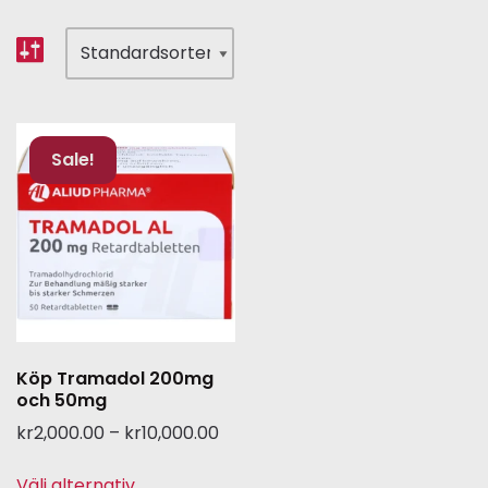
Sale!
Köp Tramadol 200mg
och 50mg
kr
2,000.00
–
kr
10,000.00
Välj alternativ