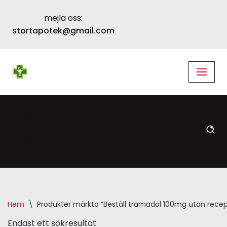
mejla oss:
Skip
stortapotek@gmail.com
to
content
language
translate
Hem
\
Produkter märkta ”Beställ tramadol 100mg utan recept
Endast ett sökresultat