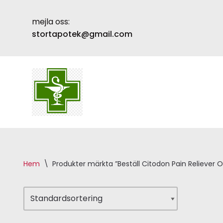
mejla oss:
Skip
stortapotek@gmail.com
to
content
Hem
\
Produkter märkta ”Beställ Citodon Pain Reliever On