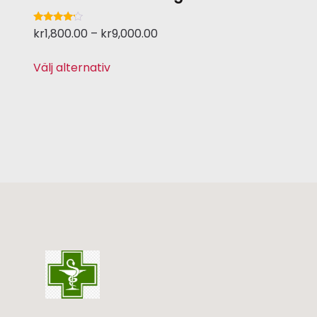
Betygsatt
kr
1,800.00
–
kr
9,000.00
4.00
av 5
Välj alternativ