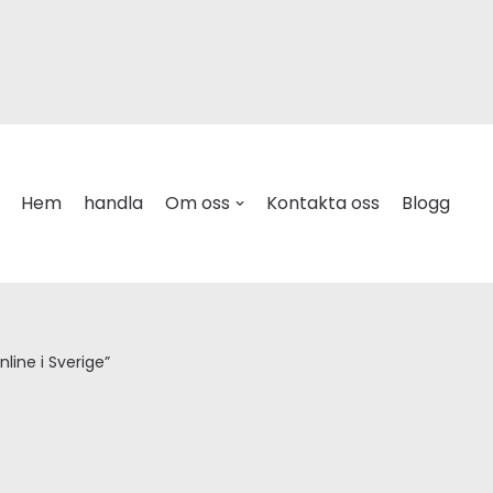
Hem
handla
Om oss
Kontakta oss
Blogg
line i Sverige”